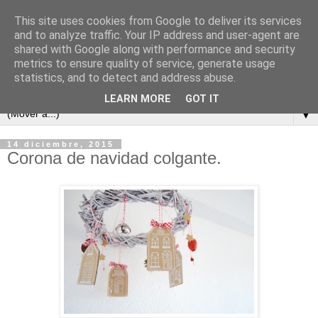
This site uses cookies from Google to deliver its services
and to analyze traffic. Your IP address and user-agent are
shared with Google along with performance and security
metrics to ensure quality of service, generate usage
statistics, and to detect and address abuse.
LEARN MORE
GOT IT
▼
14 diciembre, 2015
Corona de navidad colgante.