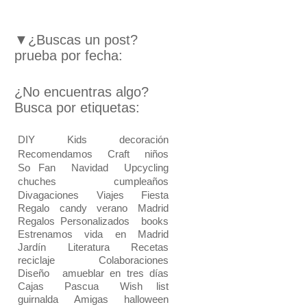
▼¿Buscas un post?
prueba por fecha:
¿No encuentras algo?
Busca por etiquetas:
DIY
Kids
decoración
Recomendamos
Craft
niños
So Fan
Navidad
Upcycling
chuches
cumpleaños
Divagaciones
Viajes
Fiesta
Regalo
candy
verano
Madrid
Regalos Personalizados
books
Estrenamos vida en Madrid
Jardín
Literatura
Recetas
reciclaje
Colaboraciones
Diseño
amueblar en tres días
Cajas
Pascua
Wish list
guirnalda
Amigas
halloween