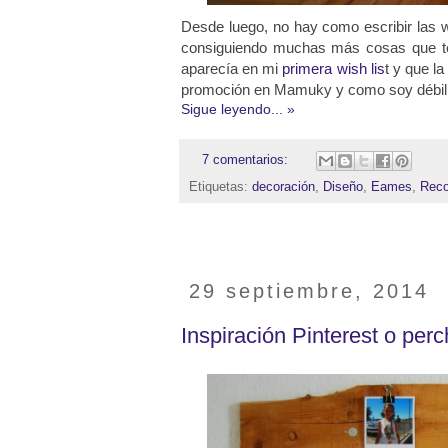
Desde luego, no hay como escribir las w
consiguiendo muchas más cosas que te
aparecía en mi
primera wish lis
t y que l
promoción en Mamuky y como soy débil, 
Sigue leyendo... »
7 comentarios:
Etiquetas:
decoración
,
Diseño
,
Eames
,
Rec
29 septiembre, 2014
Inspiración Pinterest o per