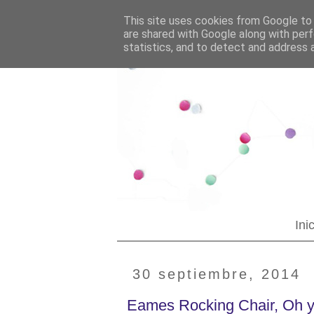
--YOUR CUSTOM HTML--
Blogging tips
This site uses cookies from Google to d
are shared with Google along with perf
statistics, and to detect and address 
Ini
30 septiembre, 2014
Eames Rocking Chair, Oh 