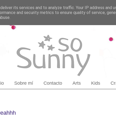
eliver its services and to analyze traffic. Your IP address and 
ormance and security metrics to ensure quality of service, gen
abuse.
cio
Sobre mí
Contacto
Arts
Kids
Cr
yeahhh