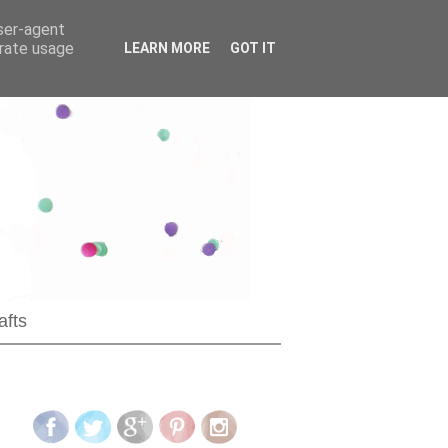
user-agent
erate usage
LEARN MORE
GOT IT
afts