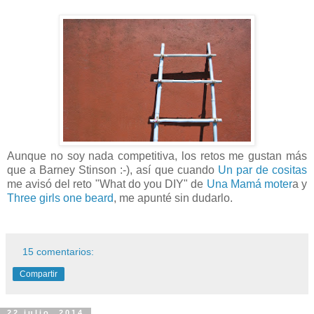
Aunque no soy nada competitiva, los retos me gustan más
que a Barney Stinson :-), así que cuando
Un par de cositas
me avisó del reto "What do you DIY" de
Una Mamá moter
a y
Three girls one beard
, me apunté sin dudarlo.
15 comentarios:
Compartir
22 julio, 2014