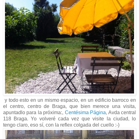
y todo esto en un mismo espacio, en un edificio barroco en
el centro, centro de Braga, que bien merece una visita,
apuntadlo para la próxima:,
Centésima Página
, Avda central
118 Braga. Yo volveré cada vez que visite la ciudad, lo
tengo claro, eso sí, con la reflex colgada del cuello :-)