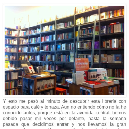
Y esto me pasó al minuto de descubrir esta librería con
espacio para café y terraza. Aun no entiendo cómo no la he
conocido antes, porque está en la avenida central, hemos
debido pasar mil veces por delante, hasta la semana
pasada que decidimos entrar y nos llevamos la gran