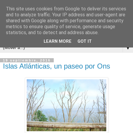
This site uses cookies from Google to deliver its services
and to analyze traffic. Your IP address and user-agent are
shared with Google along with performance and security
metrics to ensure quality of service, generate usage
statistics, and to detect and address abuse.
LEARN MORE
GOT IT
▼
19 septiembre, 2016
Islas Atlánticas, un paseo por Ons