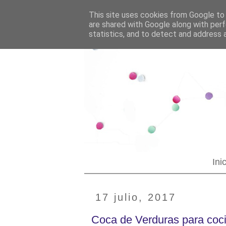
--YOUR CUSTOM HTML--
Blogging tips
This site uses cookies from Google to d
are shared with Google along with perf
statistics, and to detect and address 
Ini
17 julio, 2017
Coca de Verduras para coc