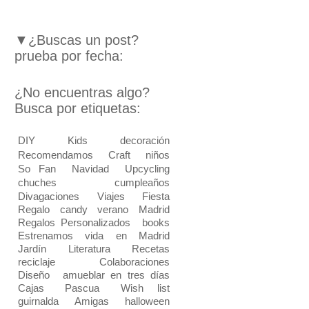
▼¿Buscas un post?
prueba por fecha:
¿No encuentras algo?
Busca por etiquetas:
DIY
Kids
decoración
Recomendamos
Craft
niños
So Fan
Navidad
Upcycling
chuches
cumpleaños
Divagaciones
Viajes
Fiesta
Regalo
candy
verano
Madrid
Regalos Personalizados
books
Estrenamos vida en Madrid
Jardín
Literatura
Recetas
reciclaje
Colaboraciones
Diseño
amueblar en tres días
Cajas
Pascua
Wish list
guirnalda
Amigas
halloween