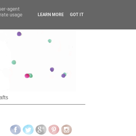
user-agent
erate usage
LEARN MORE
GOT IT
afts