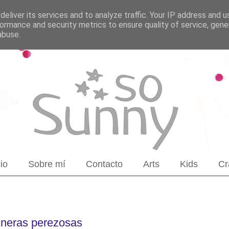
eliver its services and to analyze traffic. Your IP address and 
ormance and security metrics to ensure quality of service, gen
abuse.
cio
Sobre mí
Contacto
Arts
Kids
Cr
ineras perezosas