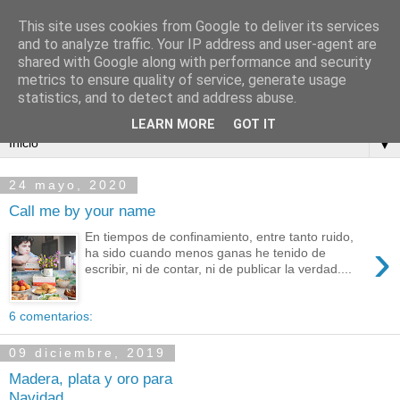
This site uses cookies from Google to deliver its services
and to analyze traffic. Your IP address and user-agent are
shared with Google along with performance and security
metrics to ensure quality of service, generate usage
statistics, and to detect and address abuse.
LEARN MORE
GOT IT
▼
24 mayo, 2020
Call me by your name
En tiempos de confinamiento, entre tanto ruido,
›
ha sido cuando menos ganas he tenido de
escribir, ni de contar, ni de publicar la verdad....
6 comentarios:
09 diciembre, 2019
Madera, plata y oro para
Navidad