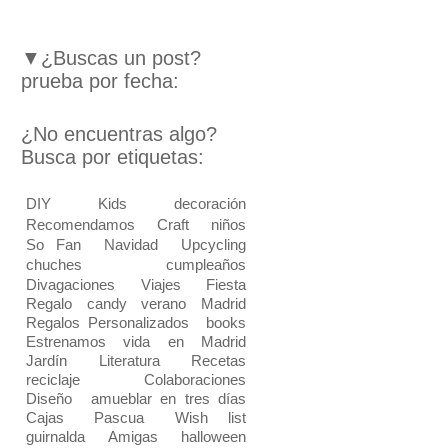
▼¿Buscas un post?
prueba por fecha:
¿No encuentras algo?
Busca por etiquetas:
DIY
Kids
decoración
Recomendamos
Craft
niños
So Fan
Navidad
Upcycling
chuches
cumpleaños
Divagaciones
Viajes
Fiesta
Regalo
candy
verano
Madrid
Regalos Personalizados
books
Estrenamos vida en Madrid
Jardín
Literatura
Recetas
reciclaje
Colaboraciones
Diseño
amueblar en tres días
Cajas
Pascua
Wish list
guirnalda
Amigas
halloween