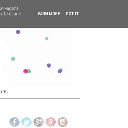
user-agent
erate usage
LEARN MORE
GOT IT
afts