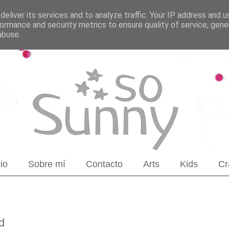
eliver its services and to analyze traffic. Your IP address and 
ormance and security metrics to ensure quality of service, gen
abuse.
cio
Sobre mí
Contacto
Arts
Kids
Cr
d