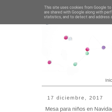
--YOUR CUSTOM HTML--
Blogging tips
This site uses cookies from Google to d
are shared with Google along with perf
statistics, and to detect and address 
Ini
17 diciembre, 2017
Mesa para niños en Navida