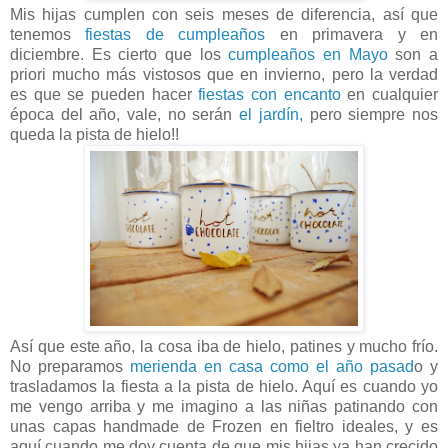
Mis hijas cumplen con seis meses de diferencia, así que
tenemos
fiestas de cumpleaños
en primavera y en
diciembre. Es cierto que los
cumpleaños en Mayo
son a
priori mucho más vistosos que en invierno, pero la verdad
es que se pueden hacer
fiestas con encanto
en cualquier
época del año, vale, no serán
el jardín,
pero siempre nos
queda la pista de hielo!!
Así que este año, la cosa iba de hielo, patines y mucho frío.
No preparamos
merienda en casa como el año pasad
o y
trasladamos la fiesta a la pista de hielo. Aquí es cuando yo
me vengo arriba y me imagino a las niñas patinando con
unas capas handmade de Frozen en fieltro ideales, y es
aquí cuando me doy cuenta de que mis hijas ya han crecido