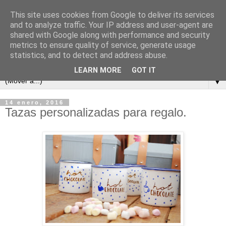
This site uses cookies from Google to deliver its services
and to analyze traffic. Your IP address and user-agent are
shared with Google along with performance and security
metrics to ensure quality of service, generate usage
statistics, and to detect and address abuse.
LEARN MORE
GOT IT
▼
14 enero, 2016
Tazas personalizadas para regalo.