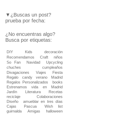
▼¿Buscas un post?
prueba por fecha:
¿No encuentras algo?
Busca por etiquetas:
DIY
Kids
decoración
Recomendamos
Craft
niños
So Fan
Navidad
Upcycling
chuches
cumpleaños
Divagaciones
Viajes
Fiesta
Regalo
candy
verano
Madrid
Regalos Personalizados
books
Estrenamos vida en Madrid
Jardín
Literatura
Recetas
reciclaje
Colaboraciones
Diseño
amueblar en tres días
Cajas
Pascua
Wish list
guirnalda
Amigas
halloween