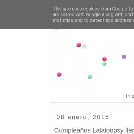
--YOUR CUSTOM HTML--
Blogging tips
This site uses cookies from Google to d
are shared with Google along with perf
statistics, and to detect and address 
Ini
08 enero, 2015
Cumpleaños Lalaloopsy llen