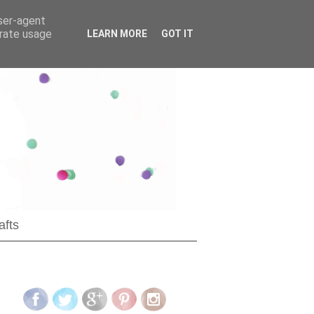
user-agent
erate usage
LEARN MORE
GOT IT
afts