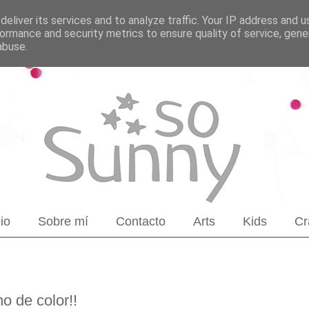
eliver its services and to analyze traffic. Your IP address and 
ormance and security metrics to ensure quality of service, gen
abuse.
cio
Sobre mí
Contacto
Arts
Kids
Cr
o de color!!