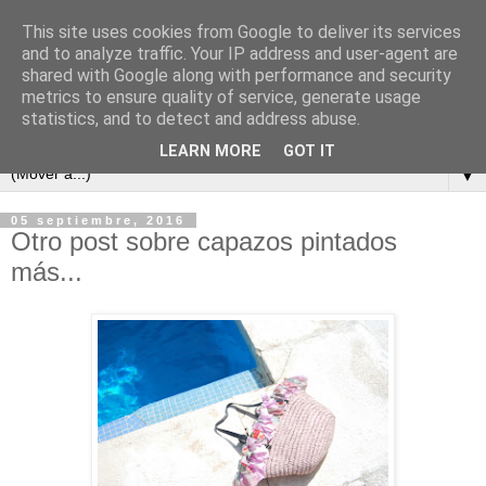
This site uses cookies from Google to deliver its services
and to analyze traffic. Your IP address and user-agent are
shared with Google along with performance and security
metrics to ensure quality of service, generate usage
statistics, and to detect and address abuse.
LEARN MORE
GOT IT
▼
05 septiembre, 2016
Otro post sobre capazos pintados
más...