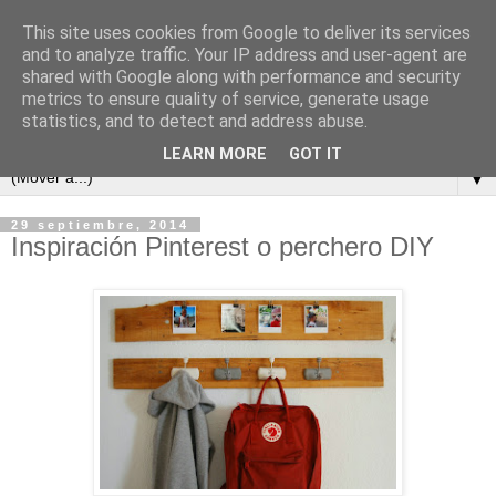
This site uses cookies from Google to deliver its services
and to analyze traffic. Your IP address and user-agent are
shared with Google along with performance and security
metrics to ensure quality of service, generate usage
statistics, and to detect and address abuse.
LEARN MORE
GOT IT
▼
29 septiembre, 2014
Inspiración Pinterest o perchero DIY