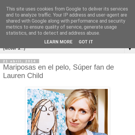
This site uses cookies from Google to deliver its services
and to analyze traffic. Your IP address and user-agent are
shared with Google along with performance and security
metrics to ensure quality of service, generate usage
statistics, and to detect and address abuse.
LEARN MORE
GOT IT
▼
21 abril, 2014
Mariposas en el pelo, Súper fan de
Lauren Child