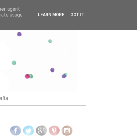
user-agent
erate usage
LEARN MORE
GOT IT
afts