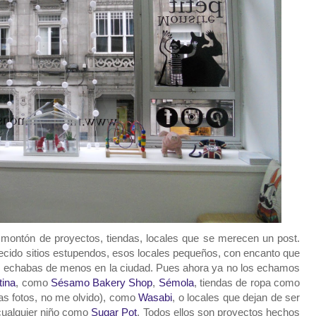
 montón de proyectos, tiendas, locales que se merecen un post.
cido sitios estupendos, esos locales pequeños, con encanto que
ue echabas de menos en la ciudad. Pues ahora ya no los echamos
tina
, como
Sésamo Bakery Shop
,
Sémola
, tiendas de ropa como
as fotos, no me olvido), como
Wasabi
, o locales que dejan de ser
 cualquier niño como
Sugar Pot
. Todos ellos son proyectos hechos