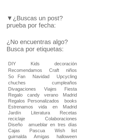
▼¿Buscas un post?
prueba por fecha:
¿No encuentras algo?
Busca por etiquetas:
DIY
Kids
decoración
Recomendamos
Craft
niños
So Fan
Navidad
Upcycling
chuches
cumpleaños
Divagaciones
Viajes
Fiesta
Regalo
candy
verano
Madrid
Regalos Personalizados
books
Estrenamos vida en Madrid
Jardín
Literatura
Recetas
reciclaje
Colaboraciones
Diseño
amueblar en tres días
Cajas
Pascua
Wish list
guirnalda
Amigas
halloween