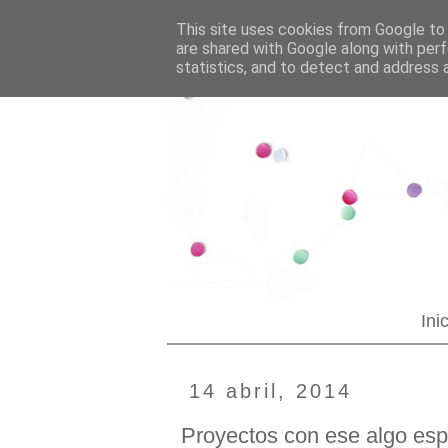
--YOUR CUSTOM HTML--
Blogging tips
This site uses cookies from Google to d
are shared with Google along with perf
statistics, and to detect and address 
Ini
14 abril, 2014
Proyectos con ese algo esp