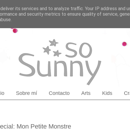
eliver its services and to analyze traffic. Your IP address and 
ormance and security metrics to ensure quality of service, gen
abuse.
cio
Sobre mí
Contacto
Arts
Kids
Cr
ecial: Mon Petite Monstre