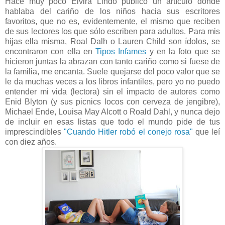
Hace muy poco Elvira Lindo publicó un artículo donde
hablaba del cariño de los niños hacia sus escritores
favoritos, que no es, evidentemente, el mismo que reciben
de sus lectores los que sólo escriben para adultos. Para mis
hijas ella misma, Roal Dalh o Lauren Child son ídolos, se
encontraron con ella en
Tipos Infames
y en la foto que se
hicieron juntas la abrazan con tanto cariño como si fuese de
la familia, me encanta. Suele quejarse del poco valor que se
le da muchas veces a los libros infantiles, pero yo no puedo
entender mi vida (lectora) sin el impacto de autores como
Enid Blyton (y sus picnics locos con cerveza de jengibre),
Michael Ende, Louisa May Alcott o Roald Dahl, y nunca dejo
de incluir en esas listas que todo el mundo pide de tus
imprescindibles
"Cuando Hitler robó el conejo rosa"
que leí
con diez años.