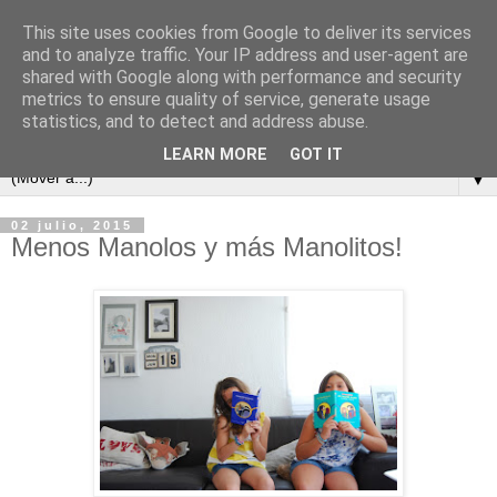
This site uses cookies from Google to deliver its services
and to analyze traffic. Your IP address and user-agent are
shared with Google along with performance and security
metrics to ensure quality of service, generate usage
statistics, and to detect and address abuse.
LEARN MORE
GOT IT
▼
02 julio, 2015
Menos Manolos y más Manolitos!