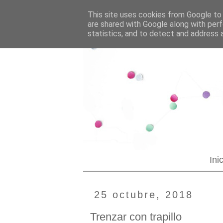
--YOUR CUSTOM HTML--
Blogging tips
This site uses cookies from Google to d
are shared with Google along with perf
statistics, and to detect and address 
Ini
25 octubre, 2018
Trenzar con trapillo