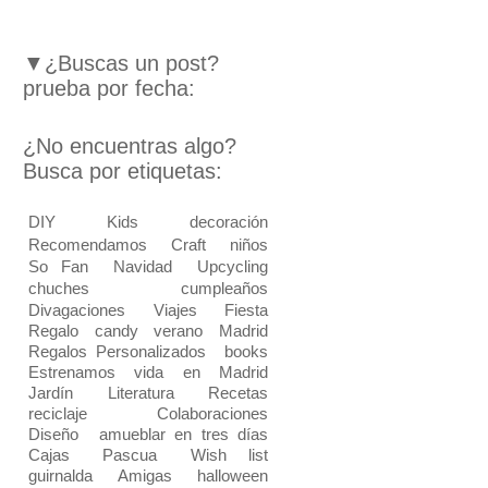
▼¿Buscas un post?
prueba por fecha:
¿No encuentras algo?
Busca por etiquetas:
DIY
Kids
decoración
Recomendamos
Craft
niños
So Fan
Navidad
Upcycling
chuches
cumpleaños
Divagaciones
Viajes
Fiesta
Regalo
candy
verano
Madrid
Regalos Personalizados
books
Estrenamos vida en Madrid
Jardín
Literatura
Recetas
reciclaje
Colaboraciones
Diseño
amueblar en tres días
Cajas
Pascua
Wish list
guirnalda
Amigas
halloween