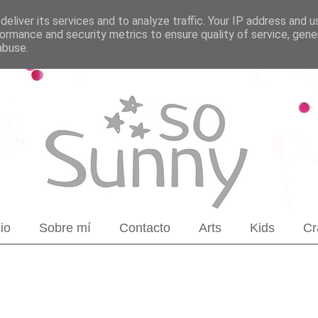
eliver its services and to analyze traffic. Your IP address and 
ormance and security metrics to ensure quality of service, gen
abuse.
cio
Sobre mí
Contacto
Arts
Kids
Cr