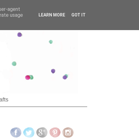
user-agent
erate usage
LEARN MORE
GOT IT
afts