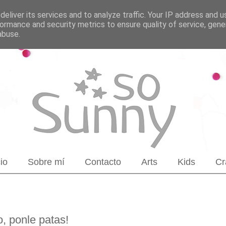
eliver its services and to analyze traffic. Your IP address and 
ormance and security metrics to ensure quality of service, gen
abuse.
cio
Sobre mí
Contacto
Arts
Kids
Cr
o, ponle patas!