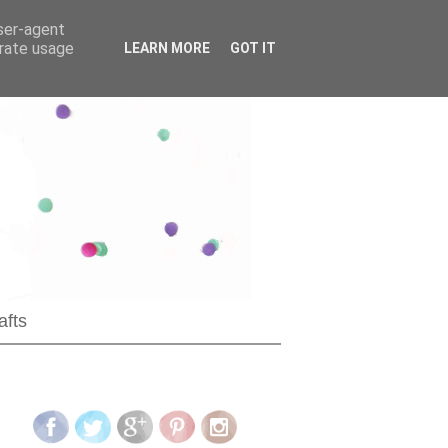
user-agent
erate usage
LEARN MORE
GOT IT
afts