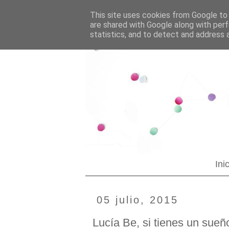
--YOUR CUSTOM HTML--
Blogging tips
This site uses cookies from Google to d
are shared with Google along with perf
statistics, and to detect and address 
Ini
05 julio, 2015
Lucía Be, si tienes un sueñ