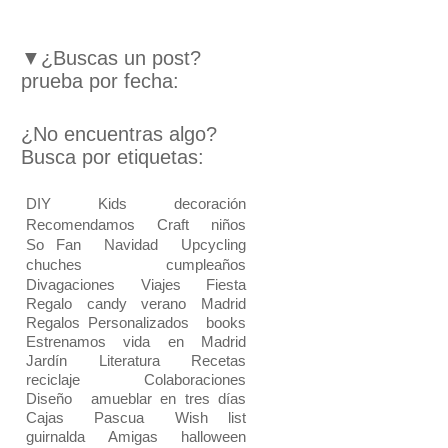
▼¿Buscas un post?
prueba por fecha:
¿No encuentras algo?
Busca por etiquetas:
DIY
Kids
decoración
Recomendamos
Craft
niños
So Fan
Navidad
Upcycling
chuches
cumpleaños
Divagaciones
Viajes
Fiesta
Regalo
candy
verano
Madrid
Regalos Personalizados
books
Estrenamos vida en Madrid
Jardín
Literatura
Recetas
reciclaje
Colaboraciones
Diseño
amueblar en tres días
Cajas
Pascua
Wish list
guirnalda
Amigas
halloween