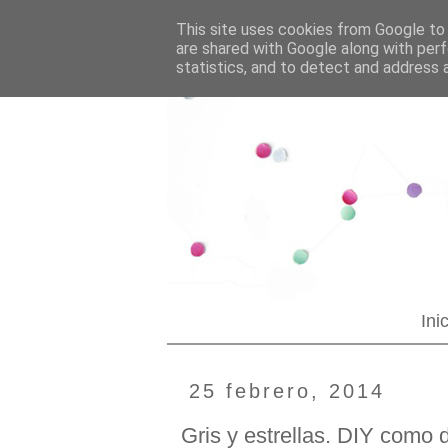
--YOUR CUSTOM HTML--
Blogging tips
This site uses cookies from Google to d
are shared with Google along with perf
statistics, and to detect and address 
Ini
25 febrero, 2014
Gris y estrellas. DIY como 