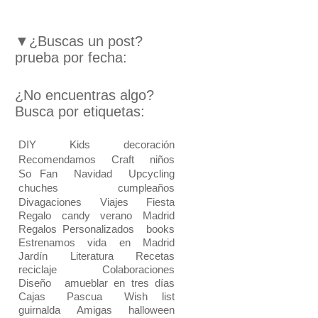
▼¿Buscas un post?
prueba por fecha:
¿No encuentras algo?
Busca por etiquetas:
DIY
Kids
decoración
Recomendamos
Craft
niños
So Fan
Navidad
Upcycling
chuches
cumpleaños
Divagaciones
Viajes
Fiesta
Regalo
candy
verano
Madrid
Regalos Personalizados
books
Estrenamos vida en Madrid
Jardín
Literatura
Recetas
reciclaje
Colaboraciones
Diseño
amueblar en tres días
Cajas
Pascua
Wish list
guirnalda
Amigas
halloween