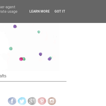
user-agent
erate usage
LEARN MORE
GOT IT
afts