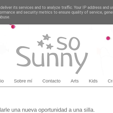
eliver its services and to analyze traffic. Your IP address and 
ormance and security metrics to ensure quality of service, gen
abuse.
cio
Sobre mí
Contacto
Arts
Kids
Cr
darle una nueva oportunidad a una silla.