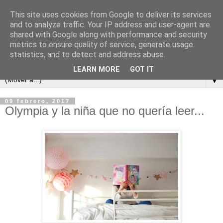
This site uses cookies from Google to deliver its services
and to analyze traffic. Your IP address and user-agent are
shared with Google along with performance and security
metrics to ensure quality of service, generate usage
statistics, and to detect and address abuse.
LEARN MORE
GOT IT
▼
09 febrero, 2017
Olympia y la niña que no quería leer...