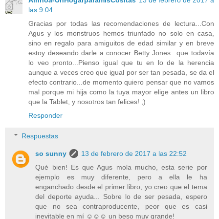
Ainhoa-UnHogarparamisCositas
13 de febrero de 2017 a
las 9:04
Gracias por todas las recomendaciones de lectura...Con
Agus y los monstruos hemos triunfado no solo en casa,
sino en regalo para amiguitos de edad similar y en breve
estoy deseando darle a conocer Betty Jones...que todavía
lo veo pronto...Pienso igual que tu en lo de la herencia
aunque a veces creo que igual por ser tan pesada, se da el
efecto contrario...de momento quiero pensar que no vamos
mal porque mi hija como la tuya mayor elige antes un libro
que la Tablet, y nosotros tan felices! ;)
Responder
Respuestas
so sunny
13 de febrero de 2017 a las 22:52
Qué bien! Es que Agus mola mucho, esta serie por
ejemplo es muy diferente, pero a ella le ha
enganchado desde el primer libro, yo creo que el tema
del deporte ayuda... Sobre lo de ser pesada, espero
que no sea contraproducente, peor que es casi
inevitable en mí ☺️☺️☺️ un beso muy grande!