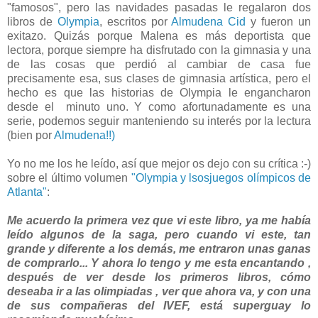
"famosos", pero las navidades pasadas le regalaron dos
libros de
Olympia
, escritos por
Almudena Cid
y fueron un
exitazo. Quizás porque Malena es más deportista que
lectora, porque siempre ha disfrutado con la gimnasia y una
de las cosas que perdió al cambiar de casa fue
precisamente esa, sus clases de gimnasia artística, pero el
hecho es que las historias de Olympia le engancharon
desde el minuto uno. Y como afortunadamente es una
serie, podemos seguir manteniendo su interés por la lectura
(bien por
Almudena!!)
Yo no me los he leído, así que mejor os dejo con su crítica :-)
sobre el último volumen
"Olympia y lsosjuegos olímpicos de
Atlanta"
:
Me acuerdo la primera vez que vi este libro, ya me había
leído algunos de la saga, pero cuando vi este, tan
grande y diferente a los demás, me entraron unas ganas
de comprarlo... Y ahora lo tengo y me esta encantando ,
después de ver desde los primeros libros, cómo
deseaba ir a las olimpiadas , ver que ahora va, y con una
de sus compañeras del IVEF, está superguay lo