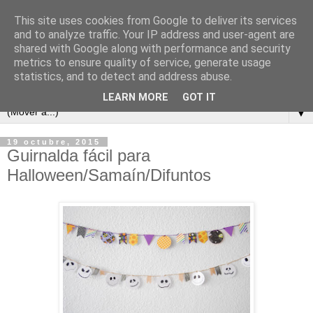
This site uses cookies from Google to deliver its services
and to analyze traffic. Your IP address and user-agent are
shared with Google along with performance and security
metrics to ensure quality of service, generate usage
statistics, and to detect and address abuse.
LEARN MORE
GOT IT
▼
19 octubre, 2015
Guirnalda fácil para
Halloween/Samaín/Difuntos