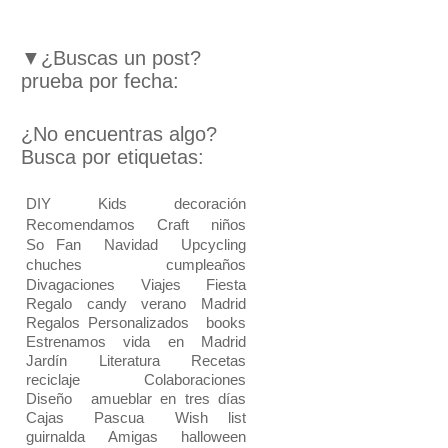
▼¿Buscas un post?
prueba por fecha:
¿No encuentras algo?
Busca por etiquetas:
DIY
Kids
decoración
Recomendamos
Craft
niños
So Fan
Navidad
Upcycling
chuches
cumpleaños
Divagaciones
Viajes
Fiesta
Regalo
candy
verano
Madrid
Regalos Personalizados
books
Estrenamos vida en Madrid
Jardín
Literatura
Recetas
reciclaje
Colaboraciones
Diseño
amueblar en tres días
Cajas
Pascua
Wish list
guirnalda
Amigas
halloween