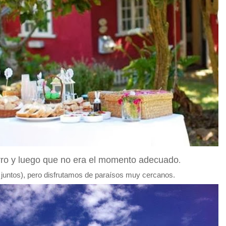
rro y luego que no era el momento adecuado
.
 juntos), pero disfrutamos de paraísos muy cercanos.