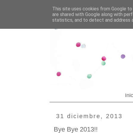
--YOUR CUSTOM HTML--
Blogging tips
This site uses cookies from Google to d
are shared with Google along with perf
statistics, and to detect and address 
Ini
31 diciembre, 2013
Bye Bye 2013!!