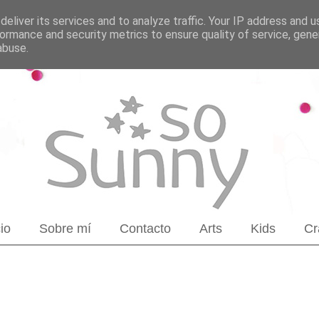
eliver its services and to analyze traffic. Your IP address and 
ormance and security metrics to ensure quality of service, gen
abuse.
cio
Sobre mí
Contacto
Arts
Kids
Cr