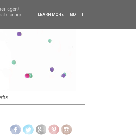
user-agent
erate usage
LEARN MORE
GOT IT
afts