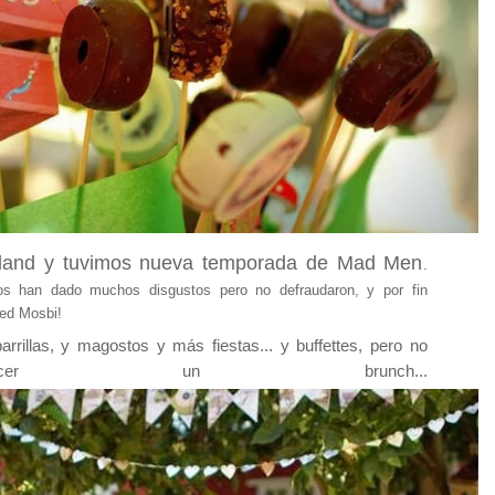
and y tuvimos nueva temporada de Mad Men
.
os han dado muchos disgustos pero no defraudaron, y por fin
Ted Mosbi!
parrillas, y magostos y más fiestas... y buffettes, pero no
acer un brunch...