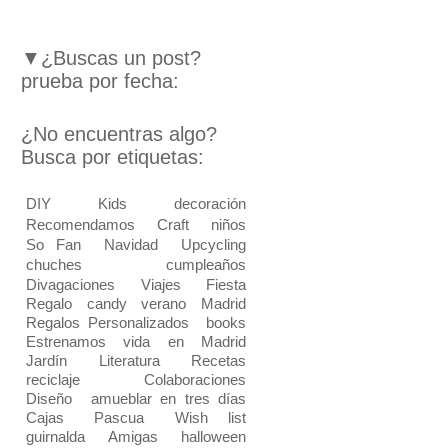
▼¿Buscas un post?
prueba por fecha:
¿No encuentras algo?
Busca por etiquetas:
DIY
Kids
decoración
Recomendamos
Craft
niños
So Fan
Navidad
Upcycling
chuches
cumpleaños
Divagaciones
Viajes
Fiesta
Regalo
candy
verano
Madrid
Regalos Personalizados
books
Estrenamos vida en Madrid
Jardín
Literatura
Recetas
reciclaje
Colaboraciones
Diseño
amueblar en tres días
Cajas
Pascua
Wish list
guirnalda
Amigas
halloween