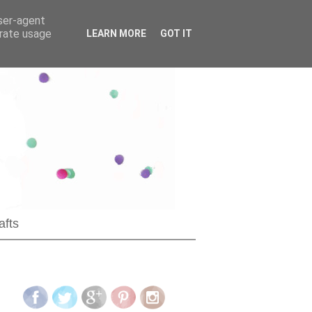
user-agent
erate usage
LEARN MORE
GOT IT
afts