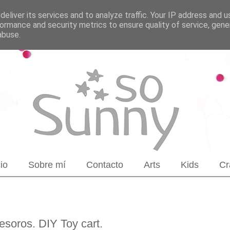
eliver its services and to analyze traffic. Your IP address and 
ormance and security metrics to ensure quality of service, gen
abuse.
cio
Sobre mí
Contacto
Arts
Kids
Cr
tesoros. DIY Toy cart.